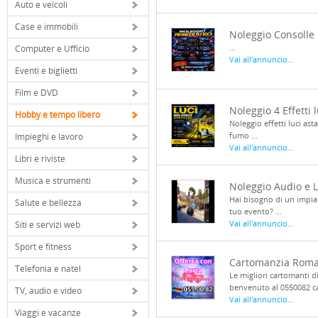
Auto e veicoli
Case e immobili
Noleggio Consolle 
...
Computer e Ufficio
Vai all'annuncio...
Eventi e biglietti
Film e DVD
Noleggio 4 Effetti 
Hobby e tempo libero
Noleggio effetti luci ast
fumo ...
Impieghi e lavoro
Vai all'annuncio...
Libri e riviste
Musica e strumenti
Noleggio Audio e L
Hai bisogno di un impiant
Salute e bellezza
tuo evento? ...
Vai all'annuncio...
Siti e servizi web
Sport e fitness
Cartomanzia Roma.
Telefonia e natel
Le migliori cartomanti d
benvenuto al 0550082 ca
TV, audio e video
Vai all'annuncio...
Viaggi e vacanze