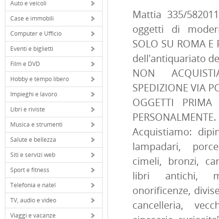
Auto e veicoli
Mattia 335/582011
Case e immobili
oggetti di modern
Computer e Ufficio
SOLO SU ROMA E PR
Eventi e biglietti
dell'antiquariato d
Film e DVD
NON ACQUIST
Hobby e tempo libero
SPEDIZIONE VIA P
Impieghi e lavoro
OGGETTI PRIMA 
Libri e riviste
PERSONALMENTE.
Musica e strumenti
Acquistiamo: dipin
Salute e bellezza
lampadari, porcel
Siti e servizi web
cimeli, bronzi, ca
Sport e fitness
libri antichi, m
Telefonia e natel
onorificenze, divis
TV, audio e video
cancelleria, vecc
Viaggi e vacanze